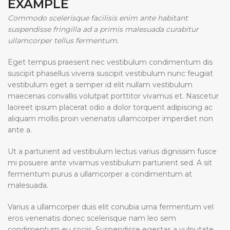
EXAMPLE
Commodo scelerisque facilisis enim ante habitant
suspendisse fringilla ad a primis malesuada curabitur
ullamcorper tellus fermentum.
Eget tempus praesent nec vestibulum condimentum dis
suscipit phasellus viverra suscipit vestibulum nunc feugiat
vestibulum eget a semper id elit nullam vestibulum
maecenas convallis volutpat porttitor vivamus et. Nascetur
laoreet ipsum placerat odio a dolor torquent adipiscing ac
aliquam mollis proin venenatis ullamcorper imperdiet non
ante a.
Ut a parturient ad vestibulum lectus varius dignissim fusce
mi posuere ante vivamus vestibulum parturient sed. A sit
fermentum purus a ullamcorper a condimentum at
malesuada.
Varius a ullamcorper duis elit conubia urna fermentum vel
eros venenatis donec scelerisque nam leo sem
condimentum eu sociis. Suspendisse egestas a vulputate