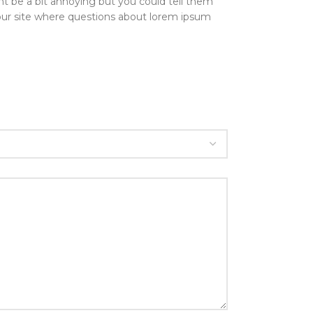
t be a bit annoying but you could tell them
 your site where questions about lorem ipsum