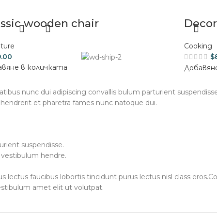
assic wooden chair
Decor
iture
Cooking
.00
$
авяне в количката
Добавян
us nunc dui adipiscing convallis bulum parturient suspendisse p
 hendrerit et pharetra fames nunc natoque dui.
urient suspendisse.
a vestibulum hendre.
s lectus faucibus lobortis tincidunt purus lectus nisl class ero
stibulum amet elit ut volutpat.