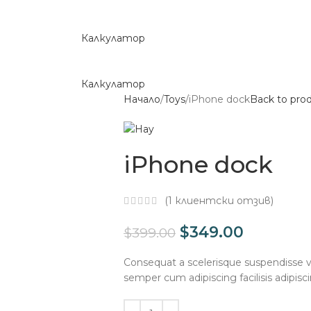
Калкулатор
Калкулатор
Начало
Toys
iPhone dock
Back to pro
iPhone dock
(
1
клиентски отзив)
$
349.00
$
399.00
Consequat a scelerisque suspendisse ve
semper cum adipiscing facilisis adipi