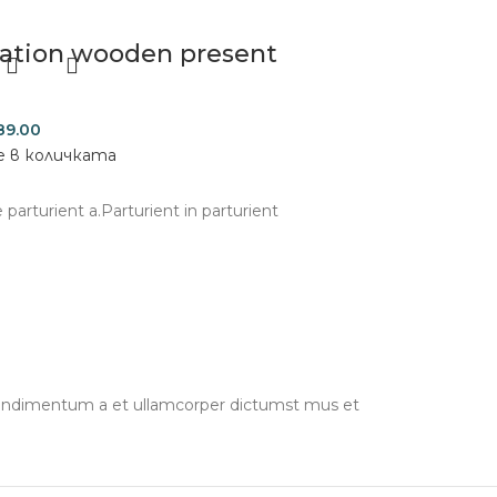
ation wooden present
89.00
е в количката
arturient a.Parturient in parturient
s.Condimentum a et ullamcorper dictumst mus et