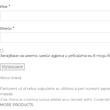
*
Име
*
Имейл
Запазване на името, имейл адреса и уебсайта ми в този 
About brand
Parturient ut id tellus vulputatre ac ultrlices a part ouriesnt sap
malada.
Cras rhoncus vivamus luctus platea arcu laoreet selm. Curae es
MORE PRODUCTS