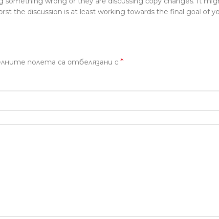
ng something wrong or they are discussing copy changes. It migh
orst the discussion is at least working towards the final goal of
*
лните полета са отбелязани с