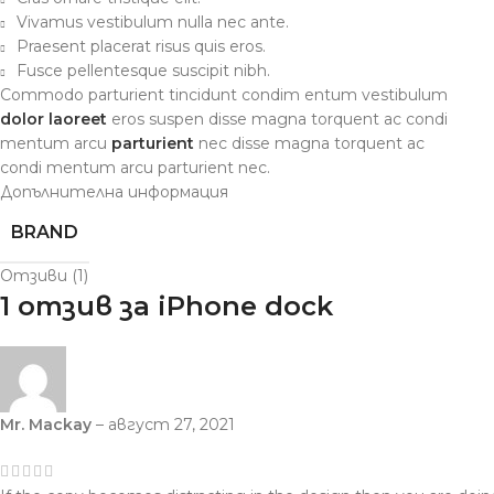
Vivamus vestibulum nulla nec ante.
Praesent placerat risus quis eros.
Fusce pellentesque suscipit nibh.
Commodo parturient tincidunt condim entum vestibulum
dolor laoreet
eros suspen disse magna torquent ac condi
mentum arcu
parturient
nec disse magna torquent ac
condi mentum arcu parturient nec.
Допълнителна информация
BRAND
Отзиви (1)
1 отзив за
iPhone dock
Mr. Mackay
–
август 27, 2021