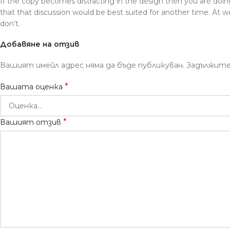
If the copy becomes distracting in the design then you are doi
that that discussion would be best suited for another time. At w
don’t.
Добавяне на отзив
Вашият имейл адрес няма да бъде публикуван.
Задължите
*
Вашата оценка
*
Вашият отзив