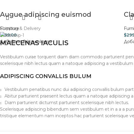
Augue adipiscing euismod
Cl
Furniture
Shipping & Delivery
Furn
$
199.00
$
299
Добавяне в количката
Доб
MAECENAS IACULIS
Vestibulum curae torquent diam diam commodo parturient penatib
scelerisque nibh lectus quam a natoque adipiscing a vestibulum
ADIPISCING CONVALLIS BULUM
Vestibulum penatibus nunc dui adipiscing convallis bulum part
Abitur parturient praesent lectus quam a natoque adipiscing 
Diam parturient dictumst parturient scelerisque nibh lectus.
Scelerisque adipiscing bibendum sem vestibulum et in a a a puru
tristique elementum nam inceptos hac parturient scelerisque ve