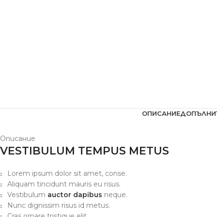
ОПИСАНИЕ
ДОПЪЛНИ
Описание
VESTIBULUM TEMPUS METUS
Lorem ipsum dolor sit amet, conse.
Aliquam tincidunt mauris eu risus.
Vestibulum
auctor dapibus
neque.
Nunc dignissim risus id metus.
Cras ornare tristique elit.