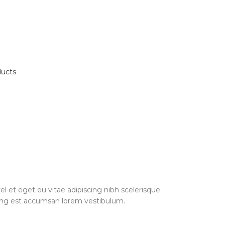
ducts
l et eget eu vitae adipiscing nibh scelerisque
scing est accumsan lorem vestibulum.