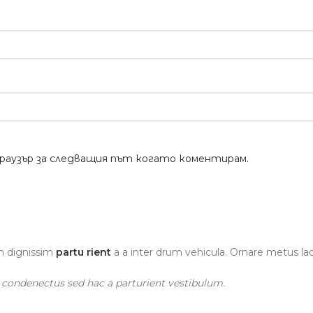
браузър за следващия път когато коментирам.
ien dignissim
partu rient
a a inter drum vehicula. Ornare metus la
t condenectus sed hac a parturient vestibulum.